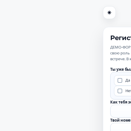
Темная т
Регис
ДЕМО-ФОРМА
свою роль 
встрече. В
Ты уже бы
Да
Не
Как тебя 
Твой номе