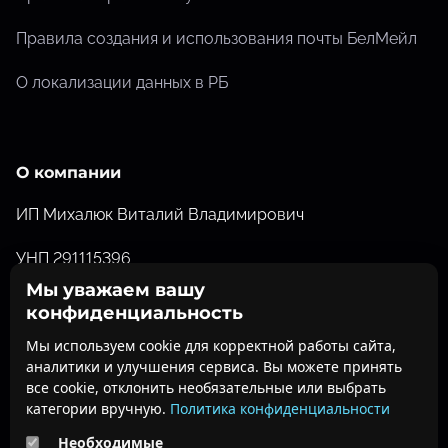
Правила создания и использования почты БелМейл
О локализации данных в РБ
О компании
ИП Михалюк Виталий Владимирович
УНП 291115396
Мы уважаем вашу
Свидетельство о государственной регистрации от
конфиденциальность
26.07.2012 №291115396 выданное Барановичским
Мы используем cookie для корректной работы сайта,
Горисполкомом
аналитики и улучшения сервиса. Вы можете принять
все cookie, отклонить необязательные или выбрать
ofisdoc@belofis.by
категории вручную.
Политика конфиденциальности
Необходимые
О нас