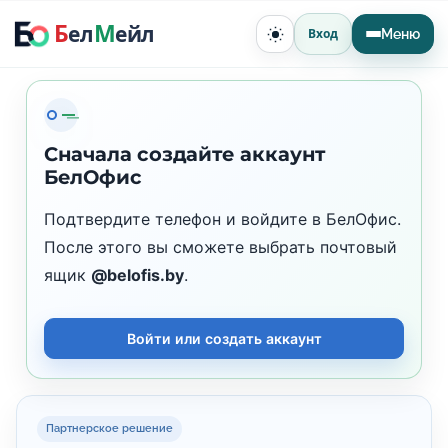
П
Б
М
ел
ейл
Вход
Меню
П
е
е
р
р
е
е
к
л
й
ю
Сначала создайте аккаунт
ч
т
и
БелОфис
и
т
ь
к
т
Подтвердите телефон и войдите в БелОфис.
е
с
После этого вы сможете выбрать почтовый
м
у
о
ящик
@belofis.by
.
д
е
Войти или создать аккаунт
р
ж
и
Партнерское решение
м