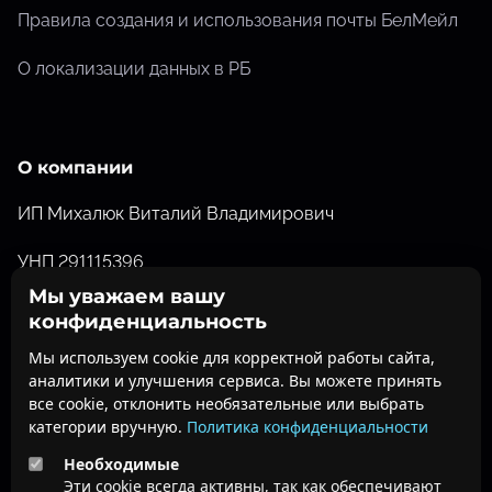
Правила создания и использования почты БелМейл
О локализации данных в РБ
О компании
ИП Михалюк Виталий Владимирович
УНП 291115396
Мы уважаем вашу
Свидетельство о государственной регистрации от
конфиденциальность
26.07.2012 №291115396 выданное Барановичским
Мы используем cookie для корректной работы сайта,
Горисполкомом
аналитики и улучшения сервиса. Вы можете принять
все cookie, отклонить необязательные или выбрать
ofisdoc@belofis.by
категории вручную.
Политика конфиденциальности
Необходимые
О нас
Эти cookie всегда активны, так как обеспечивают