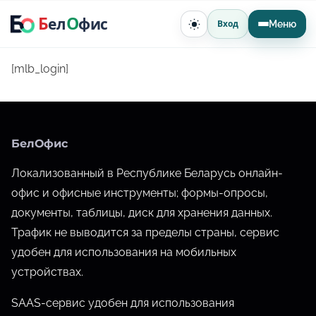
П
Б
О
ел
фис
Вход
Меню
П
е
е
р
р
е
е
[mlb_login]
к
л
й
ю
ч
т
и
и
т
ь
БелОфис
к
т
е
с
Локализованный в Республике Беларусь онлайн-
м
у
о
офис и офисные инструменты; формы-опросы,
д
документы, таблицы, диск для хранения данных.
е
Трафик не выводится за пределы страны, сервис
р
удобен для использования на мобильных
ж
устройствах.
и
SAAS-сервис удобен для использования
м