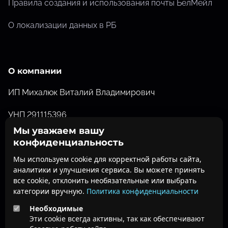
Правила создания и использования почты БелМейл
О локализации данных в РБ
О компании
ИП Михалюк Виталий Владимирович
УНП 291115396
Мы уважаем вашу
Свидетельство о государственной регистрации от
конфиденциальность
26.07.2012 №291115396 выданное Барановичским
Мы используем cookie для корректной работы сайта,
Горисполкомом
аналитики и улучшения сервиса. Вы можете принять
все cookie, отклонить необязательные или выбрать
ofisdoc@belofis.by
категории вручную.
Политика конфиденциальности
Необходимые
О нас
Эти cookie всегда активны, так как обеспечивают