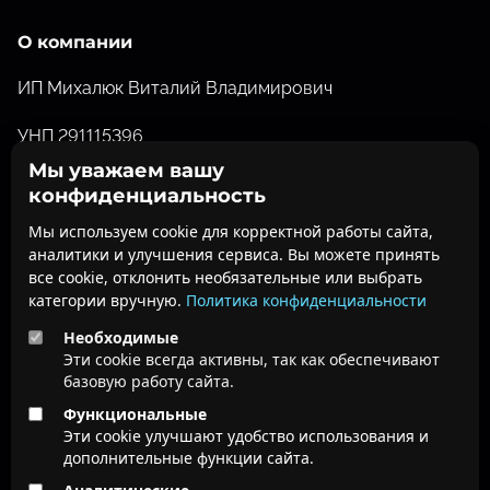
О компании
ИП Михалюк Виталий Владимирович
УНП 291115396
Мы уважаем вашу
Свидетельство о государственной регистрации от
конфиденциальность
26.07.2012 №291115396 выданное Барановичским
Мы используем cookie для корректной работы сайта,
Горисполкомом
аналитики и улучшения сервиса. Вы можете принять
все cookie, отклонить необязательные или выбрать
ofisdoc@belofis.by
категории вручную.
Политика конфиденциальности
Необходимые
О нас
Эти cookie всегда активны, так как обеспечивают
базовую работу сайта.
Юридические данные
Функциональные
Эти cookie улучшают удобство использования и
Справка Админ
дополнительные функции сайта.