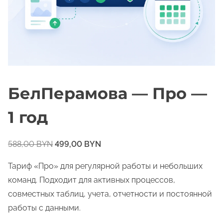
о
м
у
БелПерамова — Про —
1 год
П
Т
588,00
BYN
499,00
BYN
е
е
Тариф «Про» для регулярной работы и небольших
р
к
команд. Подходит для активных процессов,
в
у
совместных таблиц, учета, отчетности и постоянной
о
щ
работы с данными.
н
а